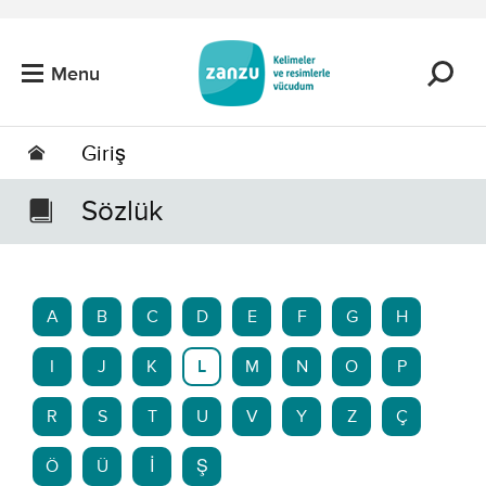
Skip to main content
Menu
Giriş
Sözlük
A
B
C
D
E
F
G
H
I
J
K
L
M
N
O
P
R
S
T
U
V
Y
Z
Ç
Ö
Ü
İ
Ş