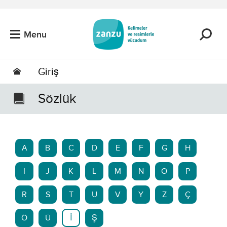
Skip to main content
Menu
Giriş
Sözlük
A
B
C
D
E
F
G
H
I
J
K
L
M
N
O
P
R
S
T
U
V
Y
Z
Ç
Ö
Ü
İ
Ş