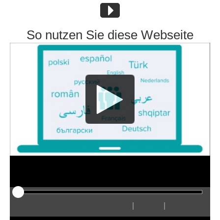
So nutzen Sie diese Webseite
|
|
Play
Restart
Rewind
Forward
Hide
Faster
Slower
Preferences
Enter
Volum