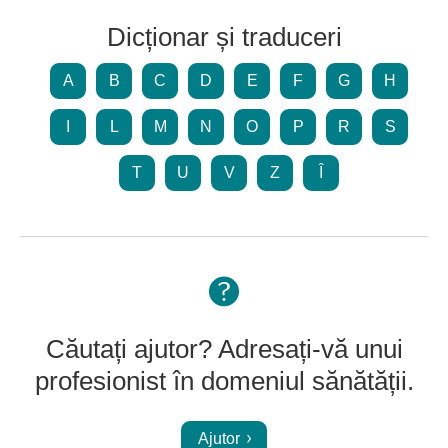
Dicționar și traduceri
A
B
C
D
E
F
G
H
I
L
M
N
O
P
R
S
T
U
V
Z
Î
Căutați ajutor? Adresați-vă unui
profesionist în domeniul sănătății.
Ajutor