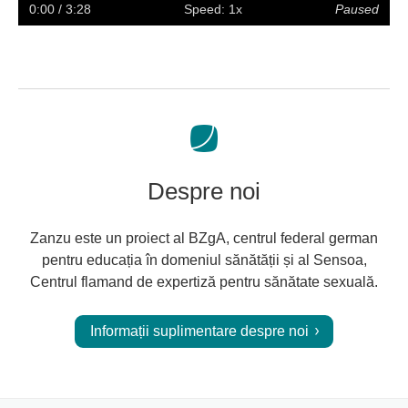
captions
full
0:00
/ 3:28
Speed: 1x
Paused
screen
Despre noi
Zanzu este un proiect al BZgA, centrul federal german
pentru educația în domeniul sănătății și al Sensoa,
Centrul flamand de expertiză pentru sănătate sexuală.
Informații suplimentare despre noi