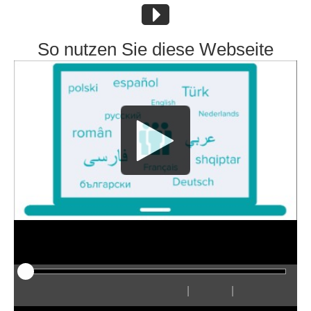
So nutzen Sie diese Webseite
|
|
Play
Restart
Rewind
Forward
Hide
Faster
Slower
Preferences
Enter
Volum