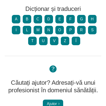
Dicționar și traduceri
A
B
C
D
E
F
G
H
I
L
M
N
O
P
R
S
T
U
V
Z
Î
Căutați ajutor? Adresați-vă unui
profesionist în domeniul sănătății.
Ajutor