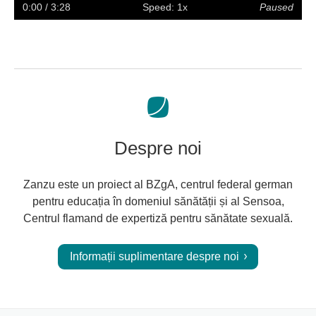
captions
full
0:00
/ 3:28
Speed: 1x
Paused
screen
Despre noi
Zanzu este un proiect al BZgA, centrul federal german
pentru educația în domeniul sănătății și al Sensoa,
Centrul flamand de expertiză pentru sănătate sexuală.
Informații suplimentare despre noi