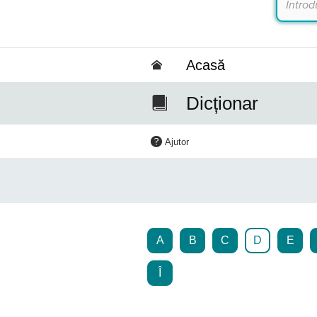
Acasă
Dicționar
Ajutor
A
B
C
D
E
Î