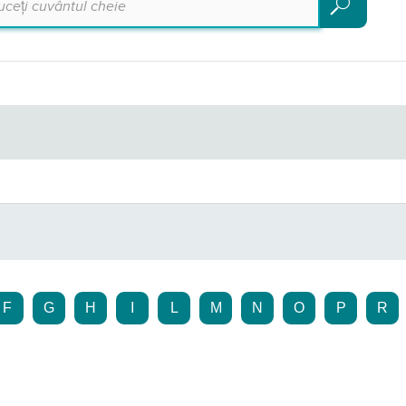
Căutare
F
G
H
I
L
M
N
O
P
R