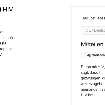
i HIV
Traduceți aces
tei
persoană
Mitteile
astă
reptul de
V.
Vorlesen
Peron mit
HIV
sagt, dass sie
gezwungen, di
weiterzugebe
niemandem sa
HIV hat.