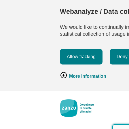
Webanalyze / Data col
We would like to continually i
statistical collection of usag
Allow tracking
Deny 
More information
Salt la conținutul principal