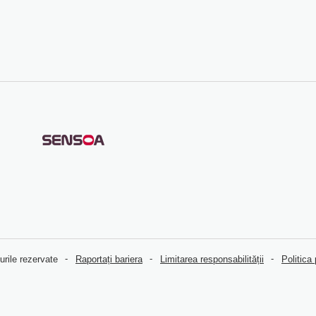
urile rezervate
Raportați bariera
Limitarea responsabilității
Politica