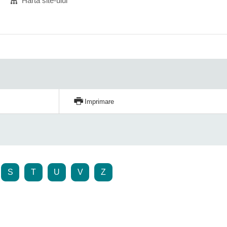
Harta site-ului
Imprimare
S
T
U
V
Z