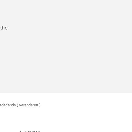
 the
ederlands
( veranderen )
eken