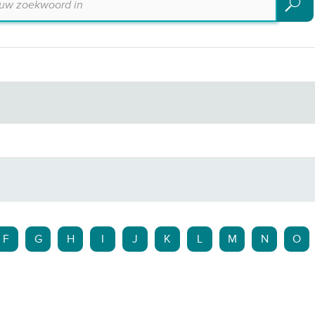
Zoeke
F
G
H
I
J
K
L
M
N
O