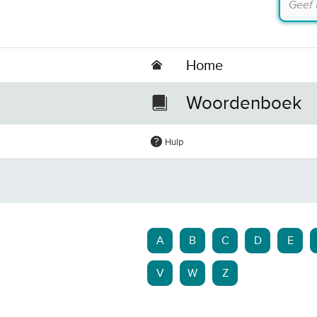
Home
Woordenboek
Hulp
A
B
C
D
E
V
W
Z