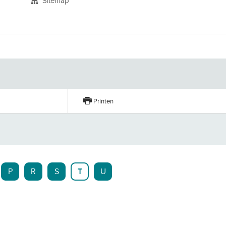
Sitemap
n
Printen
P
R
S
T
U