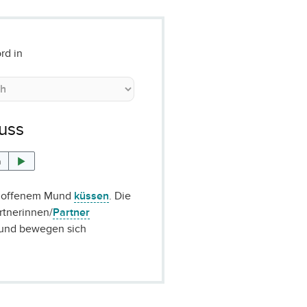
rd in
uss
n
 offenem Mund
küssen
. Die
rtnerinnen/
Partner
 und bewegen sich