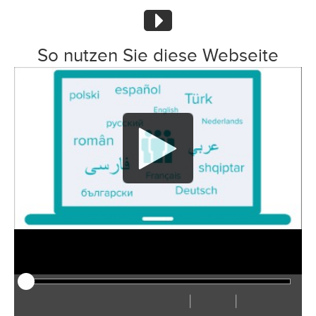
So nutzen Sie diese Webseite
|
|
Afspelen
Herstarten
Terug
Verder
Verberg
Sneller
Langzamer
Voorkeuren
Ga
Volu