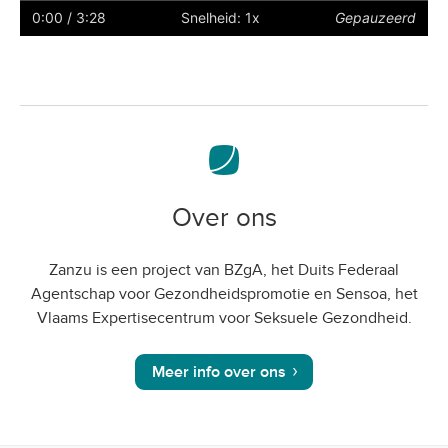
ondertiteling
naar
0:00
/ 3:28
Snelheid: 1x
Gepauzeerd
volledig
scherm
Over ons
Zanzu is een project van BZgA, het Duits Federaal
Agentschap voor Gezondheidspromotie en Sensoa, het
Vlaams Expertisecentrum voor Seksuele Gezondheid.
Meer info over ons