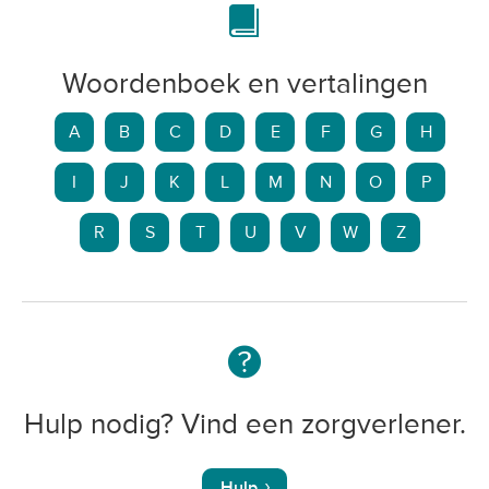
Woordenboek en vertalingen
A
B
C
D
E
F
G
H
I
J
K
L
M
N
O
P
R
S
T
U
V
W
Z
Hulp nodig? Vind een zorgverlener.
Hulp