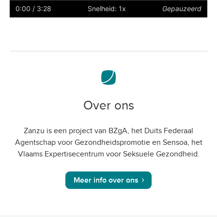
ondertiteling
naar
0:00
/ 3:28
Snelheid: 1x
Gepauzeerd
volledig
scherm
Over ons
Zanzu is een project van BZgA, het Duits Federaal
Agentschap voor Gezondheidspromotie en Sensoa, het
Vlaams Expertisecentrum voor Seksuele Gezondheid.
Meer info over ons