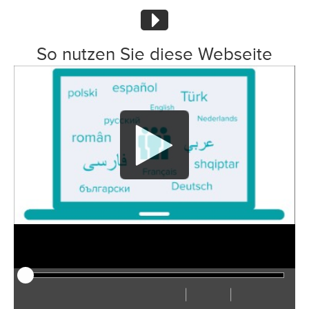
So nutzen Sie diese Webseite
|
|
Afspelen
Herstarten
Terug
Verder
Verberg
Sneller
Langzamer
Voorkeuren
Ga
Volu