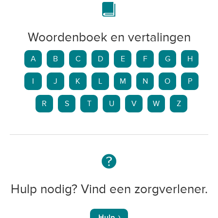
Woordenboek en vertalingen
A
B
C
D
E
F
G
H
I
J
K
L
M
N
O
P
R
S
T
U
V
W
Z
Hulp nodig? Vind een zorgverlener.
Hulp