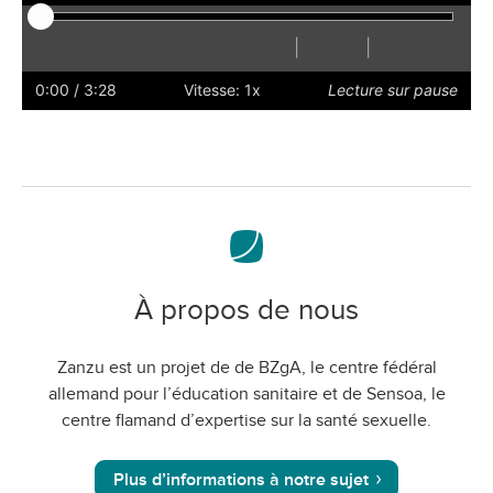
|
|
Lecture
Redémarrer
Reculer
Avancer
Masquer
Plus
Plus
Préférences
Activer
Volu
les
rapidement
lentement
le
0:00
/ 3:28
Vitesse: 1x
Lecture sur pause
sous-
mode
titres
plein
écran
À propos de nous
Zanzu est un projet de de BZgA, le centre fédéral
allemand pour l’éducation sanitaire et de Sensoa, le
centre flamand d’expertise sur la santé sexuelle.
Plus d’informations à notre sujet