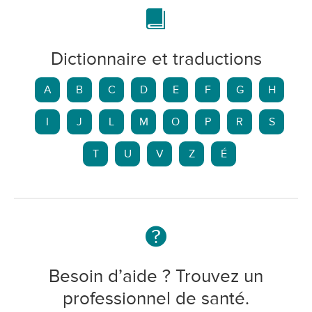
Dictionnaire et traductions
A
B
C
D
E
F
G
H
I
J
L
M
O
P
R
S
T
U
V
Z
É
Besoin d’aide ? Trouvez un
professionnel de santé.