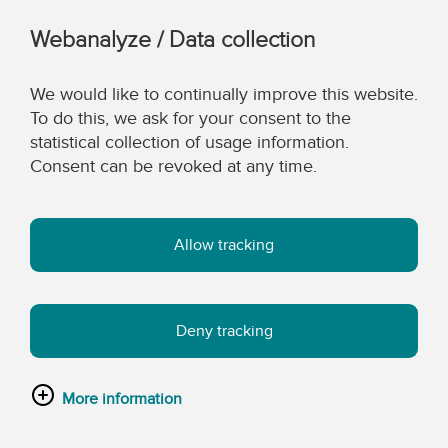
Webanalyze / Data collection
We would like to continually improve this website.
To do this, we ask for your consent to the
statistical collection of usage information.
Consent can be revoked at any time.
Allow tracking
Deny tracking
More information