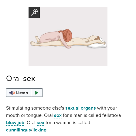
Oral sex
Listen
Stimulating someone else's
sexual organs
with your
mouth or tongue. Oral
sex
for a man is called fellatio/a
blow job
. Oral
sex
for a woman is called
cunnilingus
/
licking
.