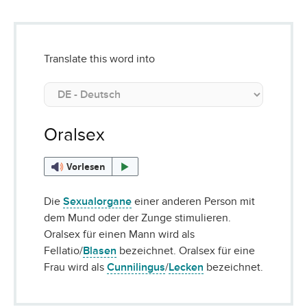
Translate this word into
Oralsex
Vorlesen
Die
Sexualorgane
einer anderen Person mit
dem Mund oder der Zunge stimulieren.
Oralsex für einen Mann wird als
Fellatio/
Blasen
bezeichnet. Oralsex für eine
Frau wird als
Cunnilingus
/
Lecken
bezeichnet.