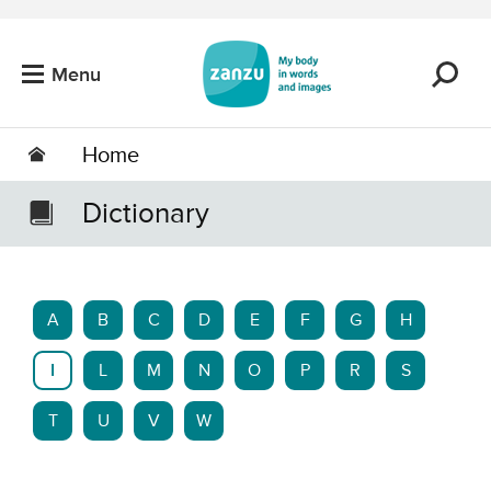
Skip to main content
Menu
Home
Dictionary
A
B
C
D
E
F
G
H
I
L
M
N
O
P
R
S
T
U
V
W