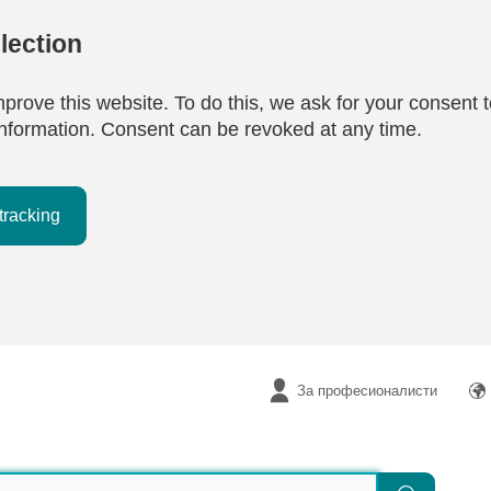
lection
mprove this website. To do this, we ask for your consent t
e information. Consent can be revoked at any time.
tracking
За професионалисти
Търсене