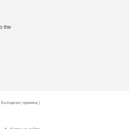
o the
Български
( промяна )