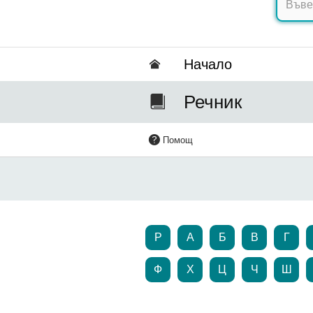
Hачало
Речник
Помощ
P
А
Б
В
Г
Ф
Х
Ц
Ч
Ш