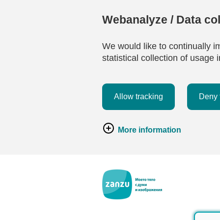
Webanalyze / Data col
We would like to continually i
statistical collection of usag
Allow tracking
Deny 
More information
Премини към основното съдържание