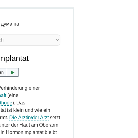
 дума на
mplantat
en
 Verhinderung einer
aft
(eine
thode
). Das
t ist klein und wie ein
rmt.
Die Ärztin/der Arzt
setzt
 unter der Haut am Oberarm
Ein Hormonimplantat bleibt