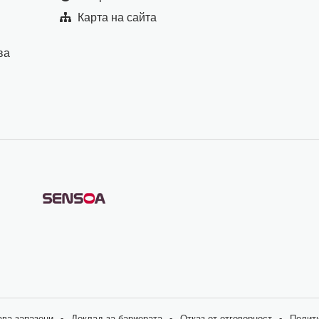
Карта на сайта
ва
ава запазени
Доклад за бариерата
Отказ от отговорност
Полити