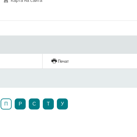
Карта на сайта
Печат
П
Р
С
Т
У