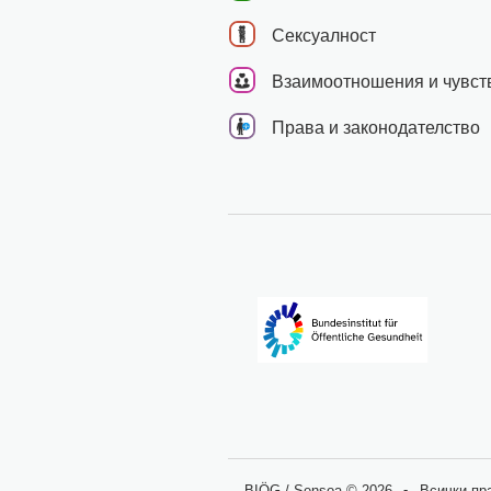
Сексуалност
Взаимоотношения и чувст
Права и законодателство
BIÖG / Sensoa © 2026
Всички пр