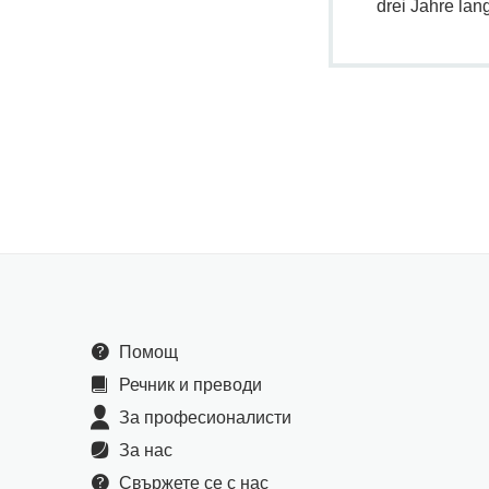
drei Jahre lan
Помощ
Речник и преводи
За професионалисти
За нас
Свържете се с нас