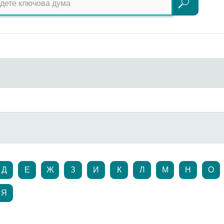
Търсене
Д
Е
Ж
З
И
К
Л
М
Н
О
Я