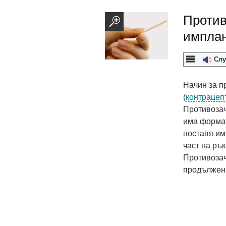
Против
импла
Слу
Начин за п
(
контрацеп
Противозач
има форма
поставя им
част на рък
Противозач
продължени