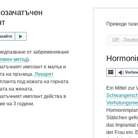
озачатъчен
нт
Преведи тази
шайте
редпазване от забременяване
Hormoni
тивен метод
).
атъчният имплант е малък и
Vorles
та на пръчица.
Лекарят
планта под кожата на горната
Ein Mittel zur
ата на жената.
Schwangersch
атъчният имплант действа в
Verhütungsme
е на 3 години.
Hormonimplanta
Stäbchen gefo
das Implantat
der Frau ein. 