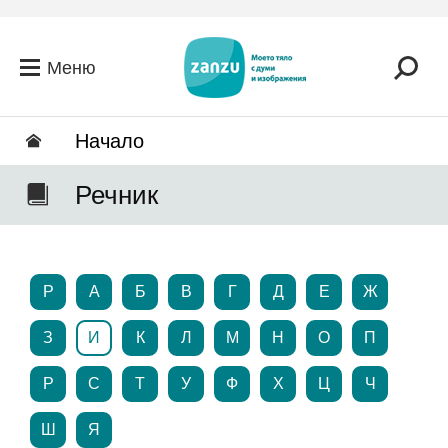
Премини към основното съдържание
Меню
Hачало
Речник
P
А
Б
В
Г
Д
Е
Ж
З
И
К
Л
М
Н
О
П
Р
С
Т
У
Ф
Х
Ц
Ч
Ш
Я