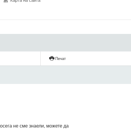
Карта на сайта
Печат
досега не сме знаели, можете да