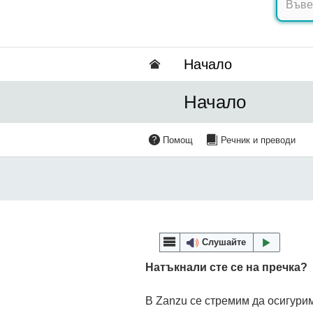
Hачало
Hачало
Помощ
Речник и преводи
Слушайте
Натъкнали сте се на пречка?
В Zanzu се стремим да осигурим