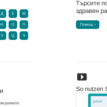
Търсите п
здравен ра
Д
Е
Ж
Н
О
П
Помощ
Х
Ц
Ч
So nutzen 
и
сексуалното