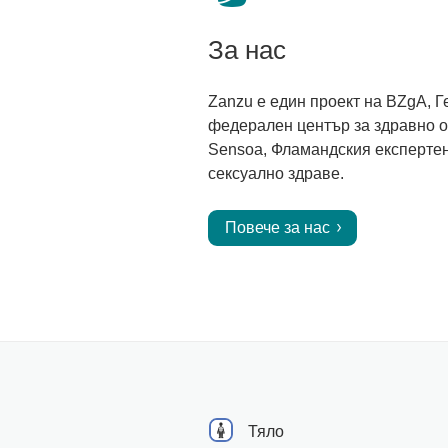
За нас
Zanzu е един проект на BZgA, 
федерален център за здравно 
Sensoa, Фламандския експертен
сексуално здраве.
Повече за нас
Тяло