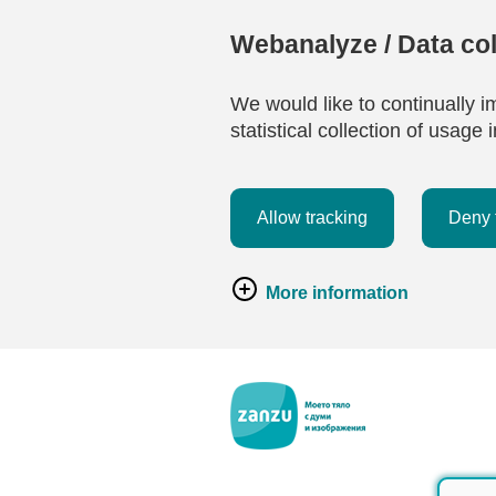
Webanalyze / Data col
We would like to continually i
statistical collection of usag
Allow tracking
Deny 
More information
Премини към основното съдържание