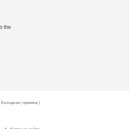
o the
Български
( промяна )