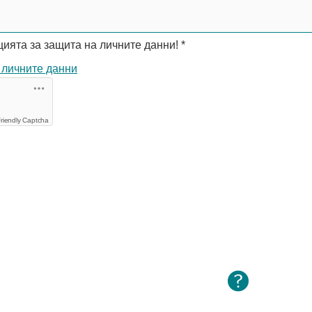
ията за защита на личните данни!
*
 личните данни
riendly Captcha