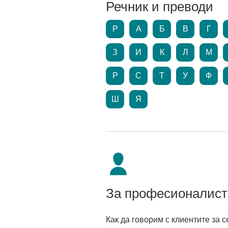
Речник и преводи
P
А
Б
В
Г
З
И
К
Л
М
Р
С
Т
У
Ф
Ш
Я
За професионалист
Как да говорим с клиентите за 