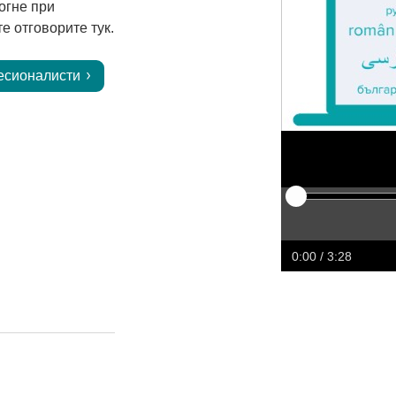
огне при
е отговорите тук.
есионалисти
Play
Restart
Rewind
Forw
0:00
/ 3:28