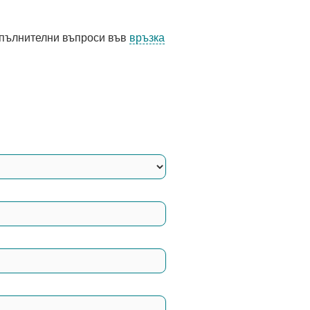
допълнителни въпроси във
връзка