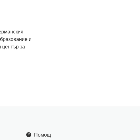
Германския
образование и
 център за
Помощ