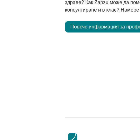
здраве? Как Zanzu може да пом
консултиране и в клас? Намерет
Повече информация за проф