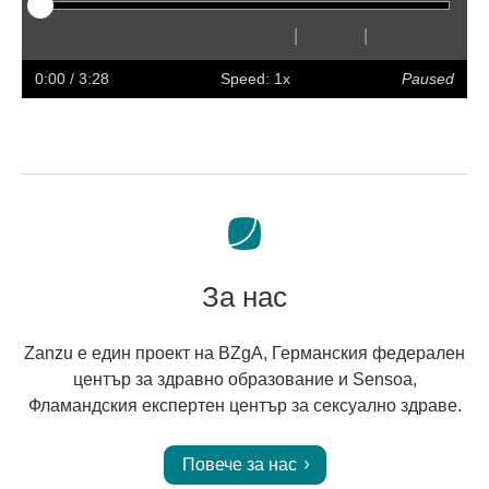
|
|
Play
Restart
Rewind
Forward
Hide
Faster
Slower
Preferences
Enter
Volum
captions
full
0:00
/ 3:28
Speed: 1x
Paused
screen
За нас
Zanzu е един проект на BZgA, Германския федерален
център за здравно образование и Sensoa,
Фламандския експертен център за сексуално здраве.
Повече за нас