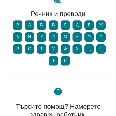
Речник и преводи
P
А
Б
В
Г
Д
Е
Ж
З
И
К
Л
М
Н
О
П
Р
С
Т
У
Ф
Х
Ц
Ч
Ш
Я
Търсите помощ? Намерете
здравен работник.