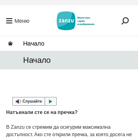
Премини към основното съдържание
Меню
Hачало
Hачало
Слушайте
Натъкнали сте се на пречка?
В Zanzu се стремим да осигурим максимална
достъпност. Ако сте открили пречка, за която досега не