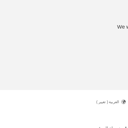
We w
العربية
( تغيير )