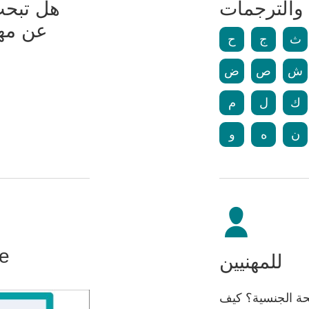
والترجمات
هل تبحث
عن مه
ث
ج
ح
ش
ص
ض
ك
ل
م
ن
ه
و
se
للمهنيين
حة الجنسية؟ كيف