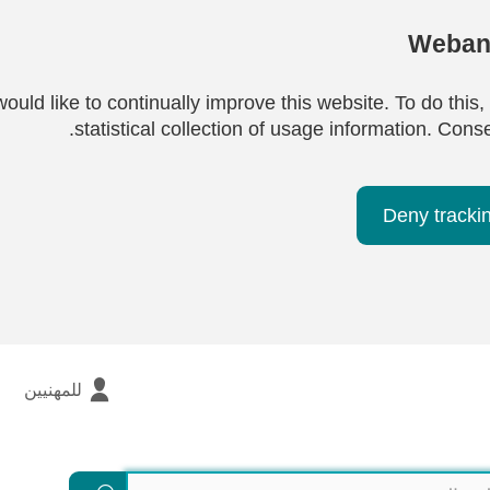
Webana
ould like to continually improve this website. To do this,
statistical collection of usage information. Cons
Deny tracki
للمهنيين
بحث