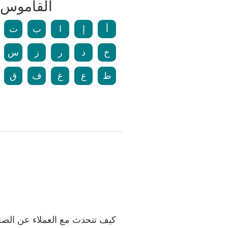
القاموس 
أ
إ
ا
ب
ت
خ
د
ر
ز
س
ط
ع
غ
ف
ق
كيف تتحدث مع العملاء عن الص