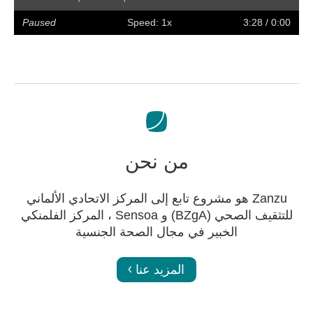
olume
Preferences
Enter
Slower
Faster
Hide
Forward
Rewind
Restart
Play
full
captions
Paused
Speed: 1x
/ 3:28
0:00
screen
من نحن
Zanzu هو مشروع تابع إلى المركز الاتحادي الألماني
للتثقيف الصحي (BZgA) و Sensoa ، المركز الفلمنكي
الخبير في مجال الصحة الجنسية
المزيد عنا