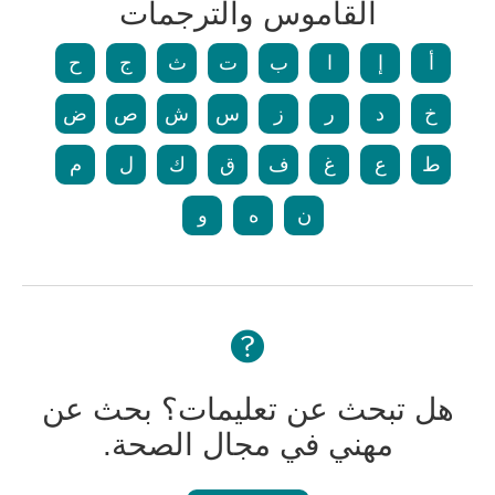
القاموس والترجمات
أ
إ
ا
ب
ت
ث
ج
ح
خ
د
ر
ز
س
ش
ص
ض
ط
ع
غ
ف
ق
ك
ل
م
ن
ه
و
هل تبحث عن تعليمات؟ بحث عن
مهني في مجال الصحة.