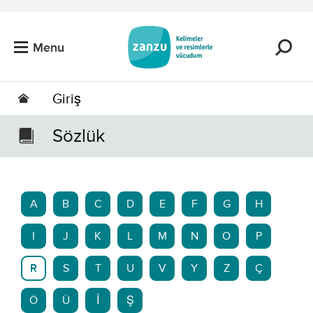
Skip to main content
Menu
Giriş
Sözlük
A
B
C
D
E
F
G
H
I
J
K
L
M
N
O
P
R
S
T
U
V
Y
Z
Ç
Ö
Ü
İ
Ş