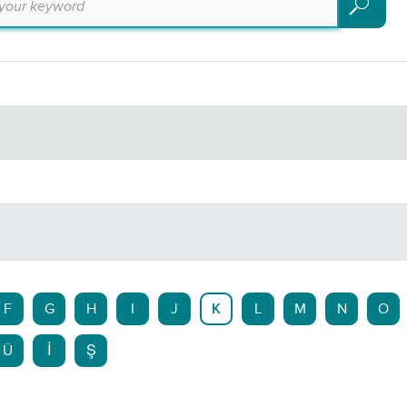
Search
F
G
H
I
J
K
L
M
N
O
Ü
İ
Ş