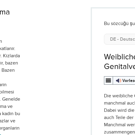
ama
Bu sözcüğü şu 
ın
atlanır.
Weiblich
. Kızlarda
ır, bazen
Genital
. Bazen
Vorle
arın
abilmesi
Die weibliche
ır. Genelde
manchmal au
nma ve
Dabei wird di
a kadın bu
auch Teile der
azlar ve
Manchmal wer
 organların
zusammengenä