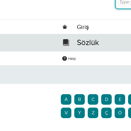
Giriş
Sözlük
Help
A
B
C
D
E
V
Y
Z
Ç
Ö