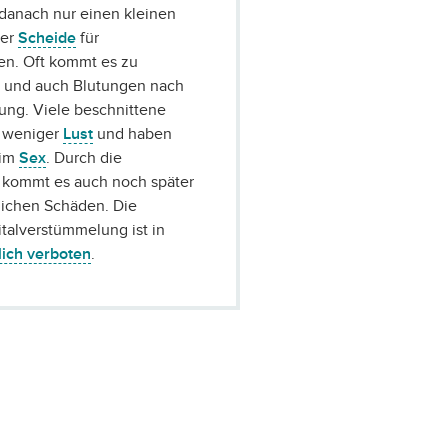
danach nur einen kleinen
der
Scheide
für
n. Oft kommt es zu
 und auch Blutungen nach
ung. Viele beschnittene
n weniger
Lust
und haben
eim
Sex
. Durch die
kommt es auch noch später
lichen Schäden. Die
talverstümmelung ist in
lich verboten
.