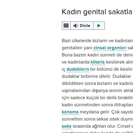
Kadın genital sakatl
Dinle
Bazı ülkelerde kızların ve kadınlar
genitalleri yani
cinsel organları
sak
Buna bazen kadın sünneti de denir
ve kadınlarda
klitoris
kesilerek alın
iç
dudakların
bir bölümü de kesilir
dudaklar birbirine dikilir. Dudaklar
dikildikten sonra kızların ve kadınl
vajinalarından dışarıya sıvının atıl
için sadece küçük bir delik bırakıl
kadın sünnetinden sonra iltihapla
kanama
meydana gelir. Çok sayıd
sünnetten sonra sekse istek duym
seks
sırasında ağrıları olur. Cinsel