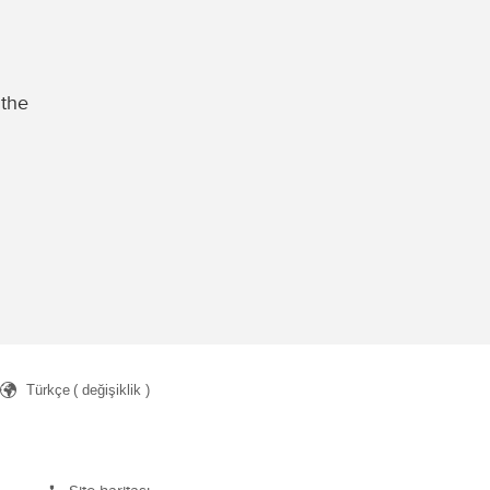
 the
Türkçe
( değişiklik )
ch