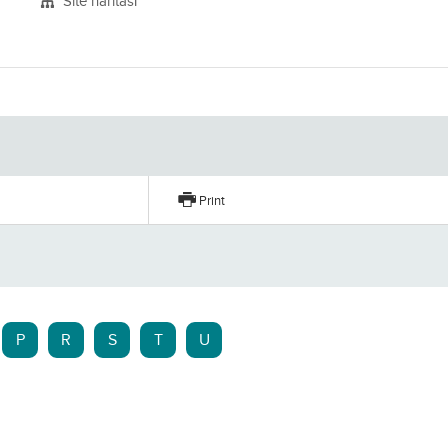
Site haritası
Print
P
R
S
T
U