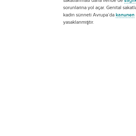
sakatlanması daha ileride de
sağlı
sorunlarına yol açar. Genital sakat
kadın sünneti Avrupa’da
kanunen
yasaklanmıştır.