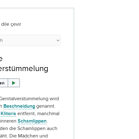
dile çevir
e
verstümmelung
sen
 Genitalverstümmelung wird
ch
Beschneidung
genannt.
e
Klitoris
entfernt, manchmal
 inneren
Schamlippen
.
den die Schamlippen auch
ht. Die Mädchen und