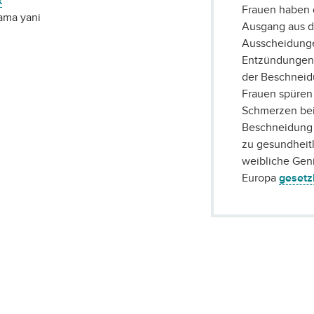
k
Frauen haben 
lama yani
Ausgang aus 
Ausscheidunge
Entzündungen
der Beschneid
Frauen spüre
Schmerzen b
Beschneidung 
zu gesundheit
weibliche Geni
Europa
gesetz