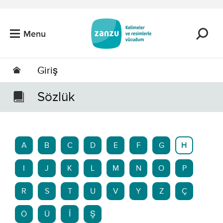
Skip to main content
Menu
Giriş
Sözlük
A
B
C
D
E
F
G
H
I
J
K
L
M
N
O
P
R
S
T
U
V
Y
Z
Ç
Ö
Ü
İ
Ş