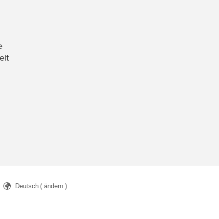
e
eit
Deutsch
( ändern )