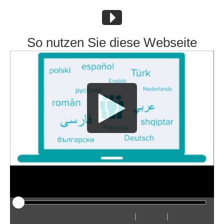
So nutzen Sie diese Webseite
|
|
Odtwarzaj
Restart
Przewiń
Przewiń
Ukryj
Szybciej
Wolniej
Preferencje
Wejdź
Głośn