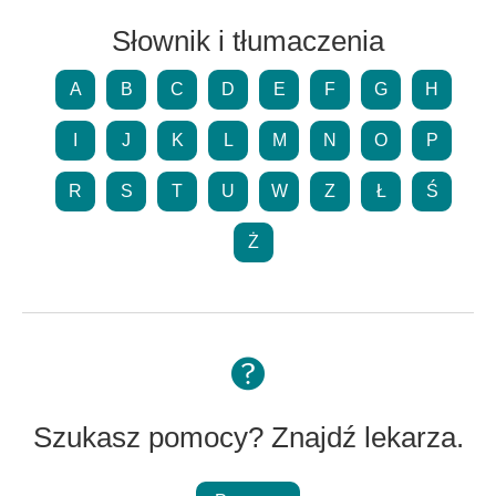
Słownik i tłumaczenia
A
B
C
D
E
F
G
H
I
J
K
L
M
N
O
P
R
S
T
U
W
Z
Ł
Ś
Ż
Szukasz pomocy? Znajdź lekarza.