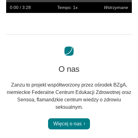
w
w
napisy
na
0:00
/ 3:28
Tempo: 1x
Wstrzymane
tył
przód
pełny
ekran
O nas
Zanzu to projekt współtworzony przez ośrodek BZgA,
niemieckie Federalne Centrum Edukacji Zdrowotnej oraz
Sensoa, flamandzkie centrum wiedzy o zdrowiu
seksualnym.
Więcej o nas