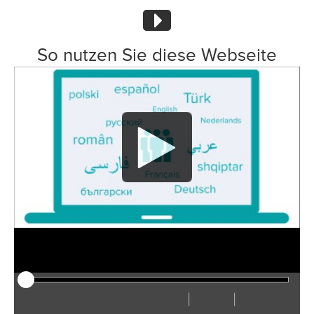
So nutzen Sie diese Webseite
|
|
Afspelen
Herstarten
Terug
Verder
Verberg
Sneller
Langzamer
Voorkeuren
Ga
Volu