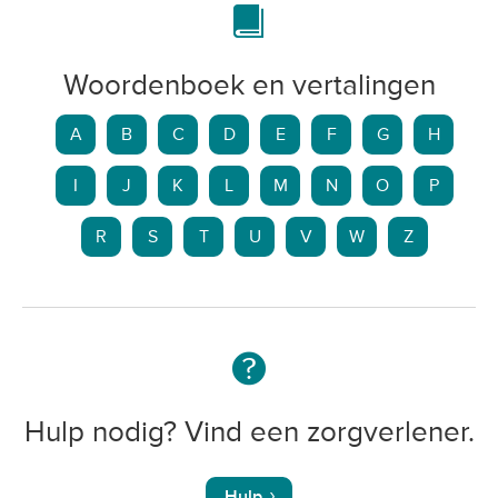
Woordenboek en vertalingen
A
B
C
D
E
F
G
H
I
J
K
L
M
N
O
P
R
S
T
U
V
W
Z
Hulp nodig? Vind een zorgverlener.
Hulp