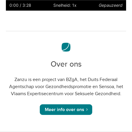
ondertiteling
naar
0:00
/ 3:28
Snelheid: 1x
Gepauzeerd
volledig
scherm
Over ons
Zanzu is een project van BZgA, het Duits Federaal
Agentschap voor Gezondheidspromotie en Sensoa, het
Vlaams Expertisecentrum voor Seksuele Gezondheid.
Meer info over ons